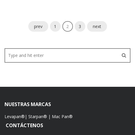
prev
1
2
3
next
NUESTRAS MARCAS
Levapan®
|
Starpan®
|
Mac Pan®
CONTÁCTENOS