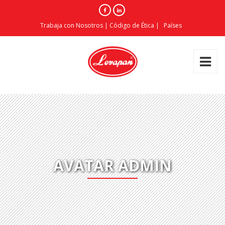
Trabaja con Nosotros
|
Código de Ética
|
Países
AVATAR ADMIN